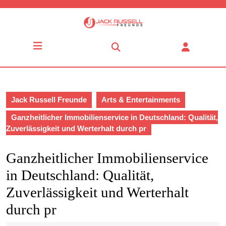
Skip
to
content
Skip
Open
to
Button
content
Jack Russell Freunde
Arts & Entertainments
Ganzheitlicher Immobilienservice in Deutschland: Qualität,
Zuverlässigkeit und Werterhalt durch pr
Ganzheitlicher Immobilienservice
in Deutschland: Qualität,
Zuverlässigkeit und Werterhalt
durch pr