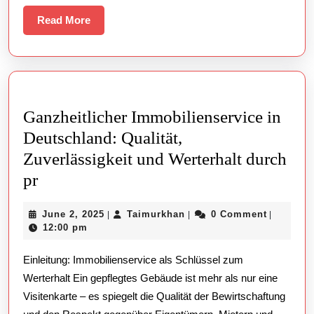
pr
Read
Read More
More
Ganzheitlicher Immobilienservice in
Deutschland: Qualität,
Zuverlässigkeit und Werterhalt durch
Ganzheitlicher
pr
Immobilienservice
June
Taimurkhan
June 2, 2025
Taimurkhan
0 Comment
|
|
|
in
2,
12:00 pm
Deutschland:
2025
Einleitung: Immobilienservice als Schlüssel zum
Qualität,
Werterhalt Ein gepflegtes Gebäude ist mehr als nur eine
Zuverlässigkeit
Visitenkarte – es spiegelt die Qualität der Bewirtschaftung
und