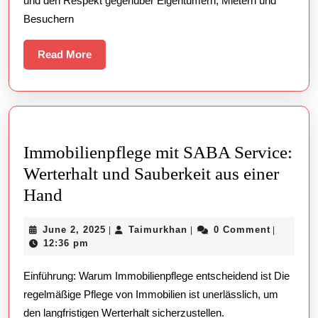
und den Respekt gegenüber Eigentümern, Mietern und
Werterhalt
Besuchern
durch
pr
Read
Read More
More
Immobilienpflege mit SABA Service:
Werterhalt und Sauberkeit aus einer
Immobilienpflege
Hand
mit
June
Taimurkhan
June 2, 2025
Taimurkhan
0 Comment
|
|
|
SABA
2,
12:36 pm
Service:
2025
Einführung: Warum Immobilienpflege entscheidend ist Die
Werterhalt
regelmäßige Pflege von Immobilien ist unerlässlich, um
und
den langfristigen Werterhalt sicherzustellen.