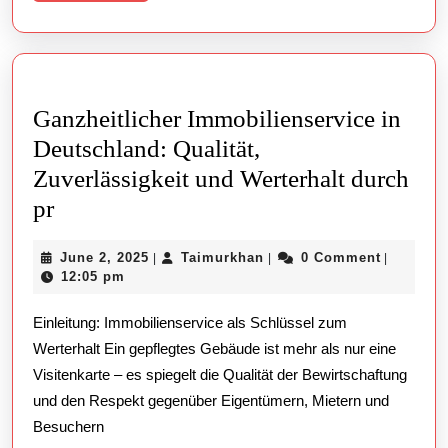
More
Ganzheitlicher Immobilienservice in
Deutschland: Qualität,
Zuverlässigkeit und Werterhalt durch
Ganzheitlicher
pr
Immobilienservice
June
Taimurkhan
June 2, 2025
Taimurkhan
0 Comment
|
|
|
in
2,
12:05 pm
Deutschland:
2025
Einleitung: Immobilienservice als Schlüssel zum
Qualität,
Werterhalt Ein gepflegtes Gebäude ist mehr als nur eine
Zuverlässigkeit
Visitenkarte – es spiegelt die Qualität der Bewirtschaftung
und
und den Respekt gegenüber Eigentümern, Mietern und
Werterhalt
Besuchern
durch