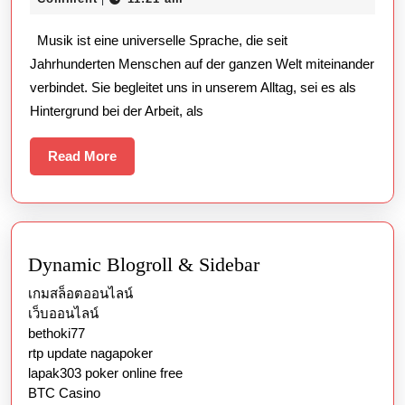
Leben
2025
Musik ist eine universelle Sprache, die seit
Bereichert,
Jahrhunderten Menschen auf der ganzen Welt miteinander
Kulturen
verbindet. Sie begleitet uns in unserem Alltag, sei es als
Verbunden
Hintergrund bei der Arbeit, als
Hält
und
Read
Read More
More
Kreative
Ausdrucksforme
Schafft,
Die
Dynamic Blogroll & Sidebar
Menschen
เกมสล็อตออนไลน์
Weltweit
เว็บออนไลน์
bethoki77
Inspirieren
rtp update nagapoker
und
lapak303 poker online free
BTC Casino
Emotionen