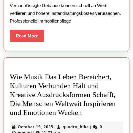
Sauberkeit
Vernachlässigte Gebäude können schnell an Wert
aus
verlieren und höhere Instandhaltungskosten verursachen.
einer
Professionelle Immobilienpflege
Hand
Read
Read More
More
Wie Musik Das Leben Bereichert,
Kulturen Verbunden Hält und
Kreative Ausdrucksformen Schafft,
Die Menschen Weltweit Inspirieren
Wie
und Emotionen Wecken
Musik
October
quadro_bike
October 19, 2025
quadro_bike
0
|
|
Das
19,
Comment
11:21 am
|