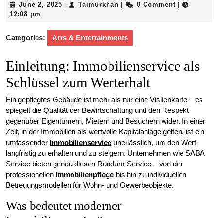
June
Taimurkhan
June 2, 2025
Taimurkhan
0 Comment
|
|
|
2,
12:08 pm
2025
Categories:
Arts & Entertainments
Einleitung: Immobilienservice als
Schlüssel zum Werterhalt
Ein gepflegtes Gebäude ist mehr als nur eine Visitenkarte – es
spiegelt die Qualität der Bewirtschaftung und den Respekt
gegenüber Eigentümern, Mietern und Besuchern wider. In einer
Zeit, in der Immobilien als wertvolle Kapitalanlage gelten, ist ein
umfassender
Immobilienservice
unerlässlich, um den Wert
langfristig zu erhalten und zu steigern. Unternehmen wie SABA
Service bieten genau diesen Rundum-Service – von der
professionellen
Immobilienpflege
bis hin zu individuellen
Betreuungsmodellen für Wohn- und Gewerbeobjekte.
Was bedeutet moderner